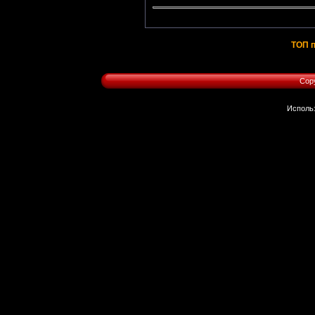
ТОП п
Cop
Исполь