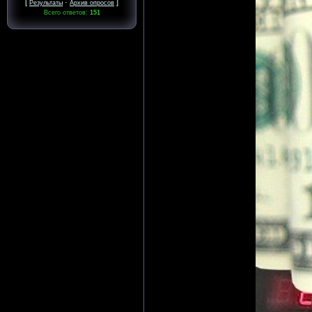
[
·
]
Результаты
Архив опросов
Всего ответов:
151