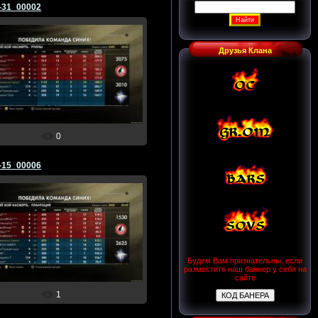
-31_00002
Друзья Клана
01.09.2015
☆Ворошиловский☆
0
-15_00006
16.03.2015
☆Ворошиловский☆
Будем Вам признательны, если
разместите наш баннер у себя на
сайте
1