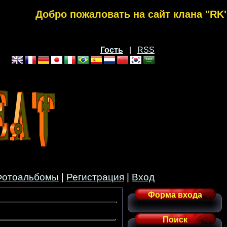
Добро пожаловать на сайт клана "RK", к
Гость
|
RSS
Фотоальбомы
|
Регистрация
|
Вход
Форма входа
Поиск