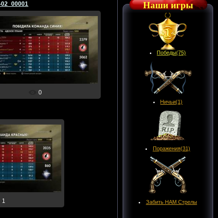
Наши игры
-02_00001
02.02.2015
Победы(75)
☆Ворошиловский☆
0
Ничьи(1)
Поражения(31)
2.2015
иловский☆
1
Забить НАМ Стрелы