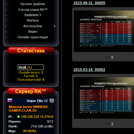
2015-08-31_00005
Каталог файлов
Состав клана RK™
Battlefield 3
Warface
Фотоальбом
01.09.2015
Видео
☆Ворошиловский☆
Онлайн трансляция
Статистика
0
2015-03-16_00002
Онлайн всего:
1
Гостей:
1
Пользователей:
0
Сервер RK™
16.03.2015
☆Ворошиловский☆
2