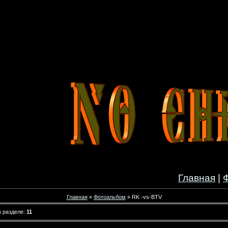
Главная
|
Главная
»
Фотоальбом
» RK -vs-BTV
 разделе
:
11