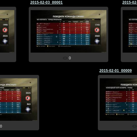
2015-02-03_00001
2015-02
03.02.2015
☆Ворошиловский☆
0
2015-02-01_00009
.2015
02.0
иловский☆
☆Ворош
0