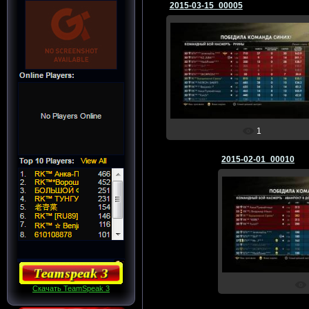
2015-03-15_00005
16.03.2015
☆Ворошиловский☆
1
2015-02-01_00010
02.02
☆Ворош
Скачать TeamSpeak 3