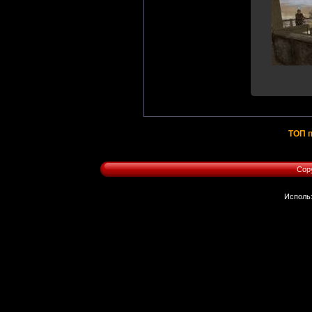
ТОП п
Cop
Исполь